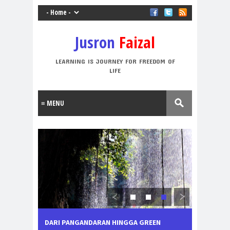
Jusron
Faizal
LEARNING IS JOURNEY FOR FREEDOM OF
LIFE
DARI PANGANDARAN HINGGA GREEN
MENJAJAL