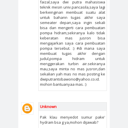
faizal,saya dwi putra mahasiswa
teknik mesin univ.pancasila,saya lagi
berkeinginan membuat suatu alat
untuk bahann tugas akhir saya
semeater depan,saya ingin sekali
bisa dan mengerti cara pembuatan
pompa hidram,sekiranya kalo tidak
keberatan mas jusron bisa
mengajarkan saya cara pembuatan
pompa tersebut. :) #di mana saya
membuat tugas akhir dengan
judul,pompa hidram untuk
menggerakan turbin air.sekiranya
mau,saya minta no mas jusron,dan
sekalian yah mas no mas posting ke
dwiputrantobawono@yahoo.co.id.
mohon bantuanyaa mas. :)
Unknown
Pak klau menyedot sumur pake'
hydram bsa g ya,mohon dijawab?