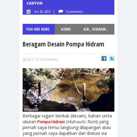
CANYON
PANGAND
SANTIRA
Oct 20, 2015
|
5 comments
Jul 14, 
YOU ARE HERE:
HOME
/
AIR
,
HIDRAM
,
KAMPUNG
,
TEKNOLOGI
Beragam Desain Pompa Hidram
|
02.29
10 Comments
Berbagai ragam bentuk (desain), bahan serta
ukuran
(
Hidraulic Ram
) yang
Pompa Hidram
pernah saya temui langsung dilapangan atau
yang pernah saya dapatkan dari diskusi via